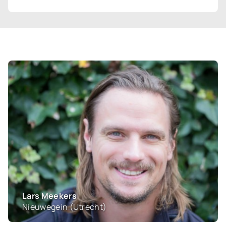
Joris Ploegmakers
Peize (Drenthe)
Dirk en Marjo Rustenburg
Opperdoes (Noord-Holland)
Lars Meekers
Nieuwegein (Utrecht)