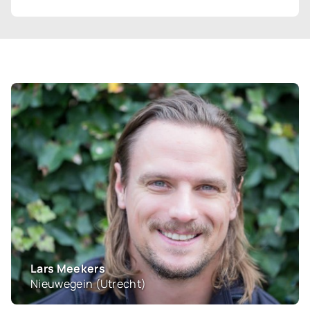
Joris Ploegmakers
Peize (Drenthe)
Dirk en Marjo Rustenburg
Opperdoes (Noord-Holland)
Lars Meekers
Nieuwegein (Utrecht)