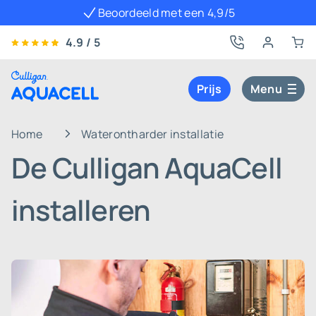
Beoordeeld met een 4,9/5
4.9 / 5
Prijs
Menu
Home
Waterontharder installatie
De Culligan AquaCell
installeren