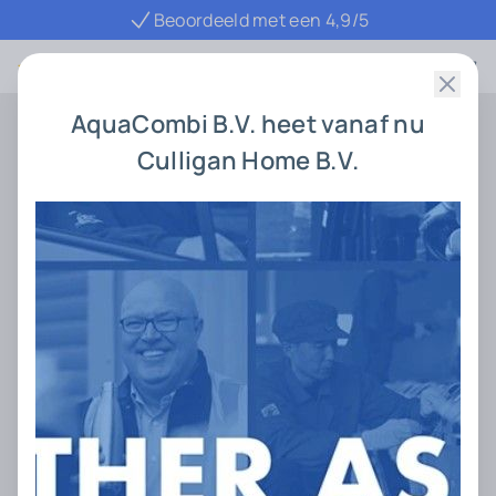
Beoordeeld met een 4,9/5
4.9 / 5
AquaCombi B.V. heet vanaf nu
Prijs
Menu
Culligan Home B.V.
Home
Waterontharder
Waterbehandelin
Waterbehandeling
Waterbehandeling is een complex geheel van
technieken om water onze wil op te leggen. Hieronder
een serie artikelen over waterbehandeling,
bijbehorende begrippen én de verschillende
toepassingen.