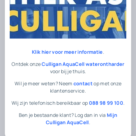
Wat is kalkvorming door leidingwater?
Wat is een waterontharder?
Wat is waterhardheid?
Klik hier voor meer informatie
.
Waterhardheid in Nederland
Ontdek onze
Culligan AquaCell waterontharder
voor bij je thuis.
Voordelen van zacht water in huis
Wil je meer weten? Neem
contact
op met onze
Kalkproblemen in huis
klantenservice.
Wat te doen tegen droog haar?
Wij zijn telefonisch bereikbaar op
088 98 99 100
.
Gemiddeld waterverbruik per jaar in
Ben je bestaande klant? Log dan in via
Mijn
Nederland
Culligan AquaCell
.
Huidirritatie door hard water