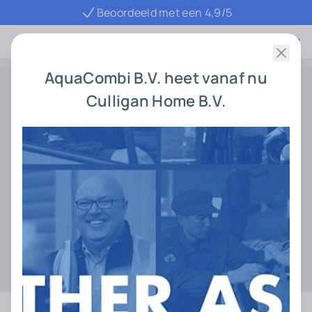
Beoordeeld met een 4,9/5
4.9 / 5
AquaCombi B.V. heet vanaf nu
Prijs
Menu
Culligan Home B.V.
Waterontharder
Alle informatie over waterontharders.