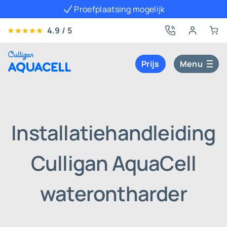
Proefplaatsing mogelijk
4.9 / 5
Prijs
Menu
Installatiehandleiding
Culligan AquaCell
waterontharder