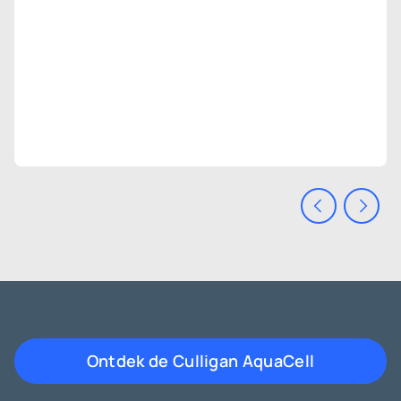
Ontdek de Culligan AquaCell