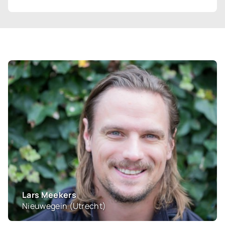
Joris Ploegmakers
Peize (Drenthe)
Dirk en Marjo Rustenburg
Opperdoes (Noord-Holland)
Lars Meekers
Nieuwegein (Utrecht)