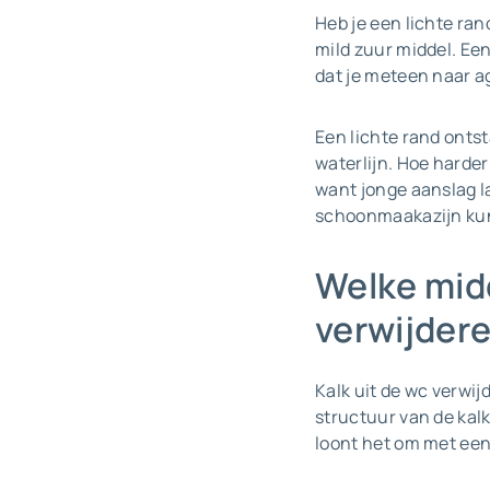
Heb je een lichte ran
mild zuur middel. Een 
dat je meteen naar a
Een lichte rand ontst
waterlijn. Hoe harder
want jonge aanslag l
schoonmaakazijn kun 
Welke midd
verwijder
Kalk uit de wc verwij
structuur van de kalk
loont het om met een