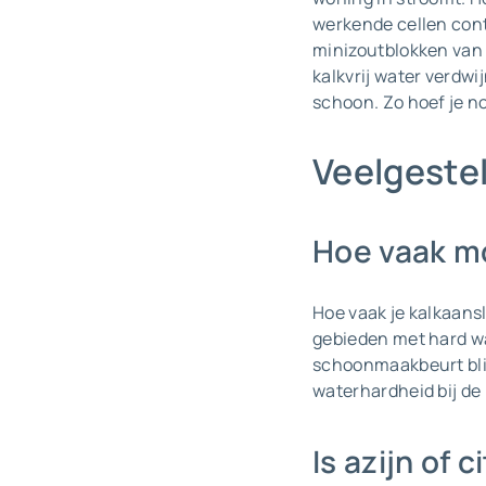
werkende cellen conti
minizoutblokken van 
kalkvrij water verdw
schoon. Zo hoef je n
Veelgeste
Hoe vaak mo
Hoe vaak je kalkaansl
gebieden met hard wa
schoonmaakbeurt blijf 
waterhardheid bij de 
Is azijn of 