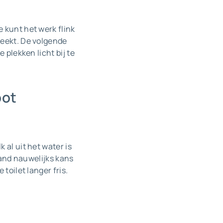
 kunt het werk flink
weekt. De volgende
 plekken licht bij te
pot
 al uit het water is
rand nauwelijks kans
toilet langer fris.