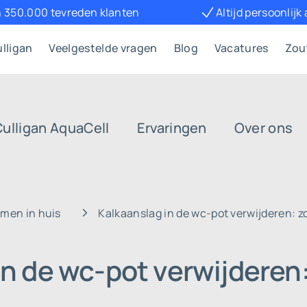
 350.000 tevreden klanten
Altijd persoonlijk
lligan
Veelgestelde vragen
Blog
Vacatures
Zou
Culligan AquaCell
Ervaringen
Over ons
emen in huis
Kalkaanslag in de wc-pot verwijderen: zo
n de wc-pot verwijderen: