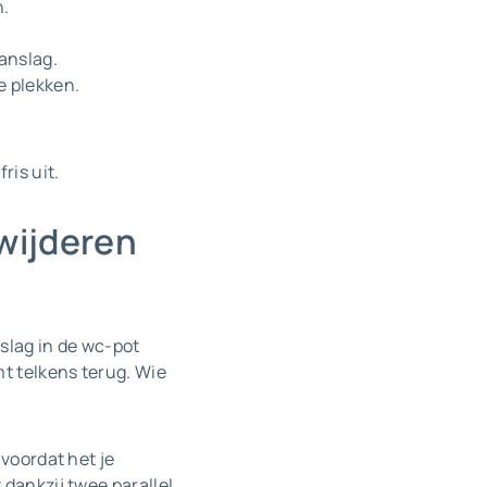
n.
anslag.
e plekken.
ris uit.
rwijderen
nslag in de wc-pot
t telkens terug. Wie
 voordat het je
dankzij twee parallel