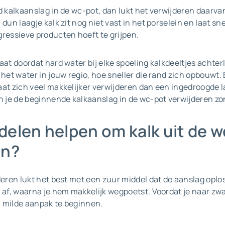
d kalkaanslag in de wc-pot, dan lukt het verwijderen daarva
dun laagje kalk zit nog niet vast in het porselein en laat sne
gressieve producten hoeft te grijpen.
aat doordat hard water bij elke spoeling kalkdeeltjes achter
 het water in jouw regio, hoe sneller die rand zich opbouwt. 
aat zich veel makkelijker verwijderen dan een ingedroogde l
je de beginnende kalkaanslag in de wc-pot verwijderen zo
elen helpen om kalk uit de w
en?
deren lukt het best met een zuur middel dat de aanslag oplo
 af, waarna je hem makkelijk wegpoetst. Voordat je naar zwa
 milde aanpak te beginnen.