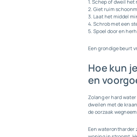
1. Schep of dweil het 
2. Giet ruim schoonm
3. Laat het middel mi
4. Schrob met een st
5. Spoel door en herh
Een grondige beurt vr
Hoe kun je
en voorgo
Zolang er hard water 
dweilen met de kraan
de oorzaak wegneemt,
Een waterontharder zo
woning in stroomt. He