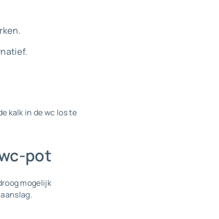
rken.
natief.
e kalk in de wc los te
 wc-pot
 droog mogelijk
 aanslag.