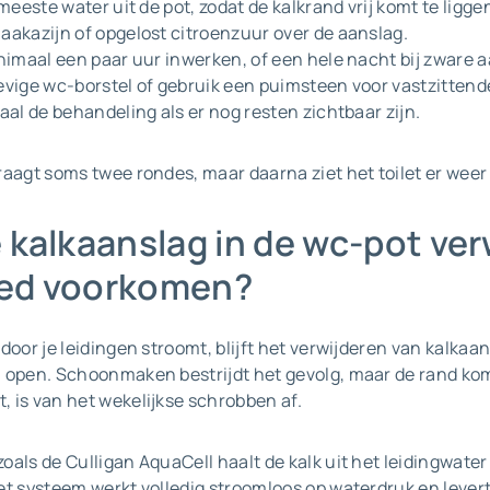
meeste water uit de pot, zodat de kalkrand vrij komt te ligge
aakazijn of opgelost citroenzuur over de aanslag.
nimaal een paar uur inwerken, of een hele nacht bij zware a
evige wc-borstel of gebruik een puimsteen voor vastzittend
aal de behandeling als er nog resten zichtbaar zijn.
aagt soms twee rondes, maar daarna ziet het toilet er weer f
 kalkaanslag in de wc-pot ve
ed voorkomen?
door je leidingen stroomt, blijft het verwijderen van kalkaa
 open. Schoonmaken bestrijdt het gevolg, maar de rand kom
 is van het wekelijkse schrobben af.
als de Culligan AquaCell haalt de kalk uit het leidingwater
t systeem werkt volledig stroomloos op waterdruk en levert 