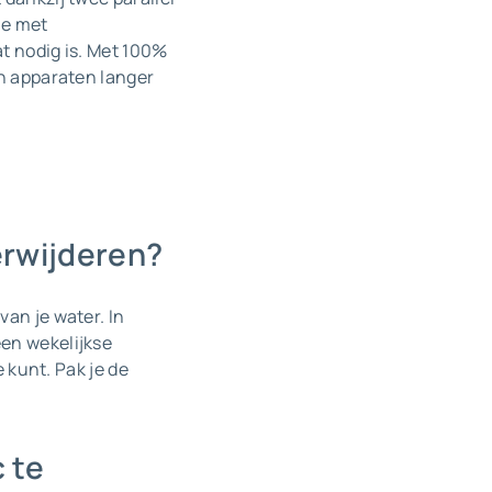
je met
t nodig is. Met 100%
en apparaten langer
erwijderen?
an je water. In
een wekelijkse
e kunt. Pak je de
c te