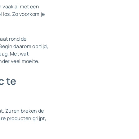
n vaak al met een
l los. Zo voorkom je
laat rond de
Begin daarom op tijd,
aag. Met wat
nder veel moeite.
c te
st. Zuren breken de
re producten grijpt,