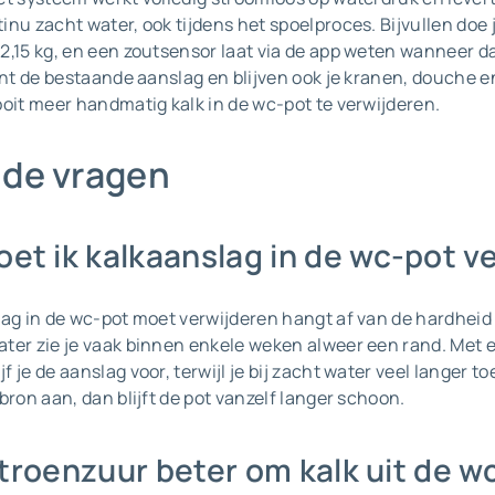
nu zacht water, ook tijdens het spoelproces. Bijvullen doe 
2,15 kg, en een zoutsensor laat via de app weten wanneer da
ijnt de bestaande aanslag en blijven ook je kranen, douche 
ooit meer handmatig kalk in de wc-pot te verwijderen.
lde vragen
et ik kalkaanslag in de wc-pot v
ag in de wc-pot moet verwijderen hangt af van de hardheid v
ter zie je vaak binnen enkele weken alweer een rand. Met 
je de aanslag voor, terwijl je bij zacht water veel langer to
bron aan, dan blijft de pot vanzelf langer schoon.
citroenzuur beter om kalk uit de w