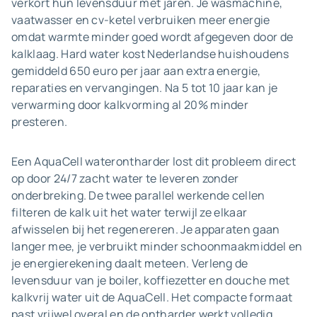
verkort hun levensduur met jaren. Je wasmachine,
vaatwasser en cv-ketel verbruiken meer energie
omdat warmte minder goed wordt afgegeven door de
kalklaag. Hard water kost Nederlandse huishoudens
gemiddeld 650 euro per jaar aan extra energie,
reparaties en vervangingen. Na 5 tot 10 jaar kan je
verwarming door kalkvorming al 20% minder
presteren.
Een AquaCell waterontharder lost dit probleem direct
op door 24/7 zacht water te leveren zonder
onderbreking. De twee parallel werkende cellen
filteren de kalk uit het water terwijl ze elkaar
afwisselen bij het regenereren. Je apparaten gaan
langer mee, je verbruikt minder schoonmaakmiddel en
je energierekening daalt meteen. Verleng de
levensduur van je boiler, koffiezetter en douche met
kalkvrij water uit de AquaCell. Het compacte formaat
past vrijwel overal en de ontharder werkt volledig