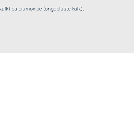
kalk) calciumoxide (ongebluste kalk),