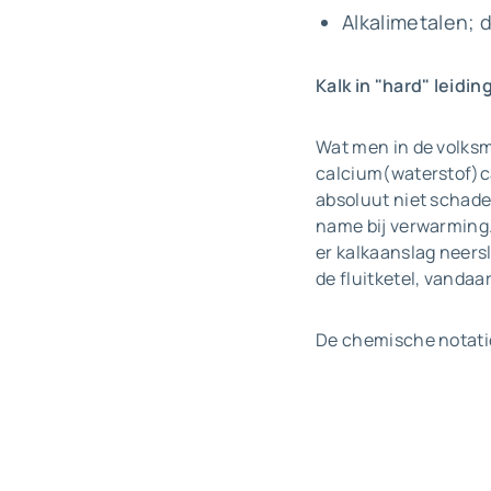
Alkalimetalen; 
Kalk in "hard" leidi
Wat men in de volksm
calcium(waterstof)car
absoluut niet schadel
name bij verwarming.
er kalkaanslag neersl
de fluitketel, vanda
De chemische notatie