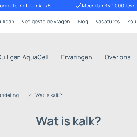
ordeeld met een 4,9/5
Meer dan 350.000 tevr
lligan
Veelgestelde vragen
Blog
Vacatures
Zou
Culligan AquaCell
Ervaringen
Over ons
ndeling
Wat is kalk?
Wat is kalk?