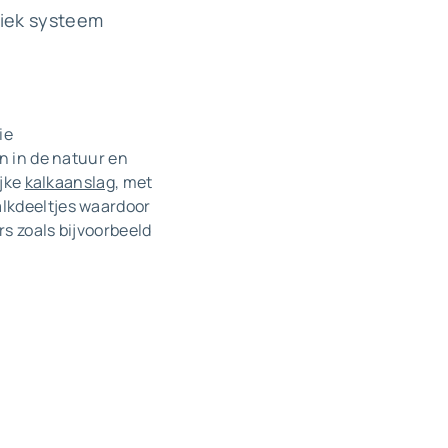
diek systeem
ie
n in de natuur en
ijke
kalkaanslag
, met
alkdeeltjes waardoor
rs zoals bijvoorbeeld