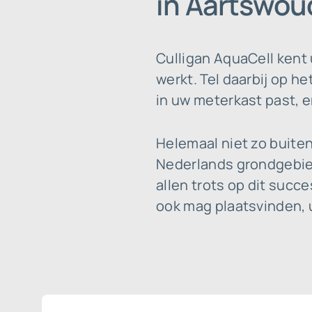
in Aartswou
Culligan AquaCell kent
werkt. Tel daarbij op h
in uw meterkast past, e
Helemaal niet zo buite
Nederlands grondgebied
allen trots op dit succ
ook mag plaatsvinden, u