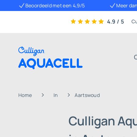
Beoordeeld met een 4,9/5
Meer dan
4.9 / 5
Cu
Home
In
Aartswoud
Culligan Aq