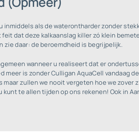
d (Opmeer)
 u inmiddels als de waterontharder zonder stek
et feit dat deze kalkaanslag killer zó klein bem
n zie daar: de beroemdheid is begrijpelijk.
ngemeen wanneer u realiseert dat er ondertus
 meer is zonder Culligan AquaCell vandaag de 
es maar zullen we nooit vergeten hoe we zover 
 kunt te allen tijden op ons rekenen! Ook in A