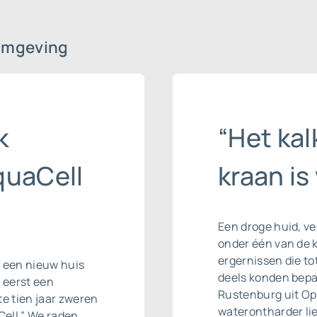
omgeving
k
“Het ka
quaCell
kraan is
Een droge huid, ve
onder één van de 
ergernissen die to
r een nieuw huis
deels konden bepal
r eerst een
Rustenburg uit Op
te tien jaar zweren
waterontharder li
ell.” We raden