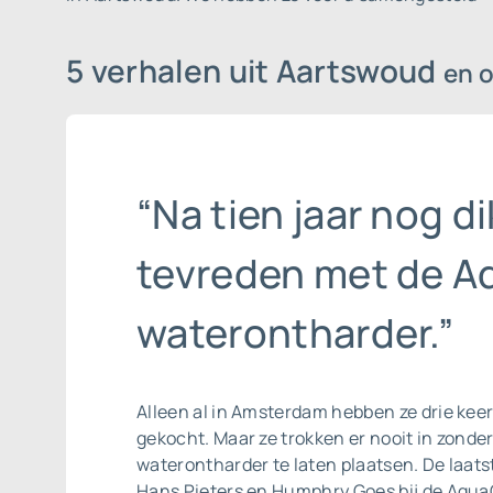
5 verhalen uit Aartswoud
en 
“Na tien jaar nog di
tevreden met de A
waterontharder.”
Alleen al in Amsterdam hebben ze drie kee
gekocht. Maar ze trokken er nooit in zonde
waterontharder te laten plaatsen. De laats
Hans Pieters en Humphry Goes bij de AquaC