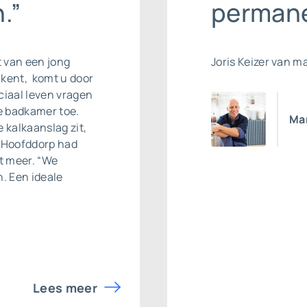
.”
permane
t van een jong
Joris Keizer van m
 kent, komt u door
ciaal leven vragen
e badkamer toe.
Ma
 kalkaanslag zit,
it Hoofddorp had
et meer. “We
. Een ideale
Lees meer