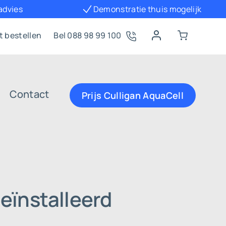
 advies
Demonstratie thuis mogelijk
t bestellen
Bel 088 98 99 100
Contact
Prijs Culligan AquaCell
eïnstalleerd