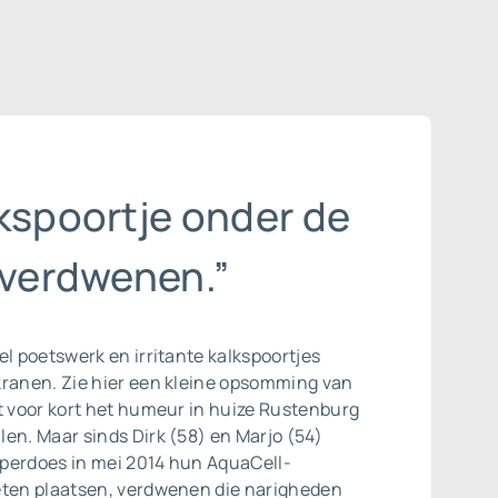
lkspoortje onder de
 verdwenen.”
el poetswerk en irritante kalkspoortjes
kranen. Zie hier een kleine opsomming van
t voor kort het humeur in huize Rustenburg
en. Maar sinds Dirk (58) en Marjo (54)
perdoes in mei 2014 hun AquaCell-
eten plaatsen, verdwenen die narigheden