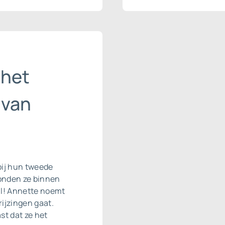
 het
 van
bij hun tweede
onden ze binnen
ll! Annette noemt
ijzingen gaat.
st dat ze het