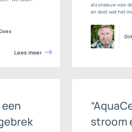
als sneeuw voor de
en doet wat het moe
 Goes
Dir
Lees meer
 een
“AquaCel
dgebrek
stroom 