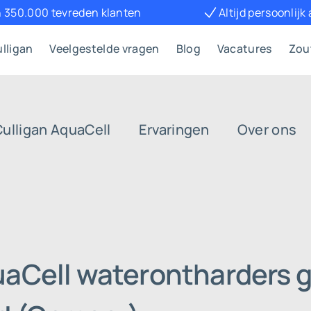
 350.000 tevreden klanten
Altijd persoonlijk
lligan
Veelgestelde vragen
Blog
Vacatures
Zou
Culligan AquaCell
Ervaringen
Over ons
uaCell waterontharders g