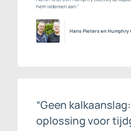
hem iedereen aan.”
Hans Pieters en Humphry
“Geen kalkaanslag:
oplossing voor tij