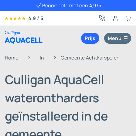
Beoordeeld met een 4,9/5
4.9 / 5
Prijs
Menu
Home
In
Gemeente Achtkarspelen
Culligan AquaCell
waterontharders
geïnstalleerd in de
gemeente