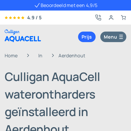
Beoordeeld met een 4,9/5
4.9 / 5
Prijs
Menu
Home
In
Aerdenhout
Culligan AquaCell
waterontharders
geïnstalleerd in
Aerdenhout