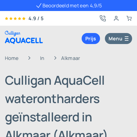
Beoordeeld met een 4,9/5
4.9 / 5
Prijs
Menu
Home
In
Alkmaar
Culligan AquaCell
waterontharders
geïnstalleerd in
Alkmaar (Alkmaar)