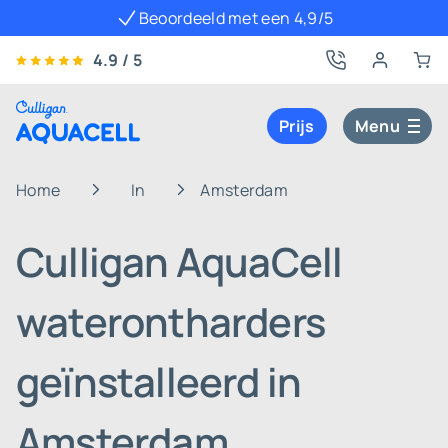
Beoordeeld met een 4,9/5
4.9 / 5
Prijs
Menu
Home
In
Amsterdam
Culligan AquaCell
waterontharders
geïnstalleerd in
Amsterdam