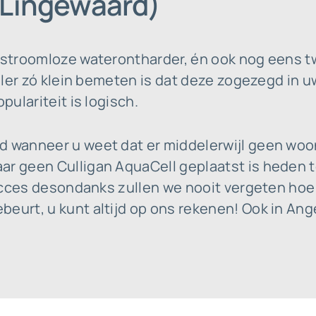
(Lingewaard)
e stroomloze waterontharder, én ook nog eens t
killer zó klein bemeten is dat deze zogezegd in 
pulariteit is logisch.
d wanneer u weet dat er middelerwijl geen wo
ar geen Culligan AquaCell geplaatst is heden t
 succes desondanks zullen we nooit vergeten hoe
eurt, u kunt altijd op ons rekenen! Ook in Ang