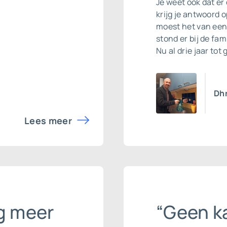
Je weet ook dat e
krijg je antwoord 
moest het van een 
stond er bij de fam
Nu al drie jaar tot
Dhr
Lees meer
g meer
“Geen ka