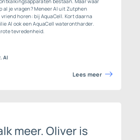
r ontkalkingsapparaten bestaan. Maar waar
op al je vragen? Meneer Al uit Zutphen
vriend horen: bij AquaCell. Kort daarna
ilie Al ook een
AquaCell waterontharder
.
 grote tevredenheid.
. Al
Lees meer
lk meer. Oliver is