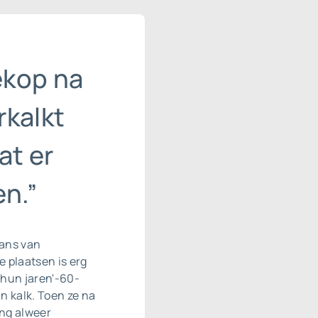
ekop na
rkalkt
at er
n.”
rans van
 plaatsen is erg
n hun jaren'-60-
n kalk. Toen ze na
ing alweer