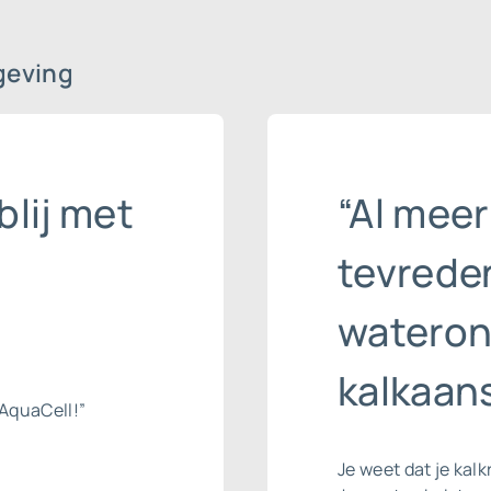
geving
blij met
“Al meer
tevrede
wateron
kalkaans
AquaCell!”
Je weet dat je kalk