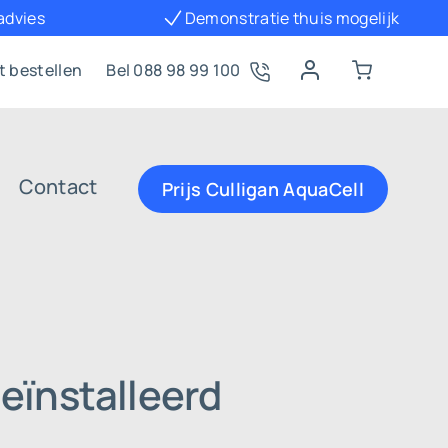
 advies
Demonstratie thuis mogelijk
t bestellen
Bel 088 98 99 100
Contact
Prijs Culligan AquaCell
eïnstalleerd