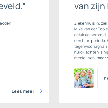
veld.”
van zijn
hadden
Ziekenhuis in, ziek
Mike van der Tool
gelukkig hersteld,
een fijne periode. 
tegenwoordig van 
huidklachten is hi
medicijnen, maar 
Th
Lees meer