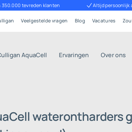
 350.000 tevreden klanten
Altijd persoonlijk
lligan
Veelgestelde vragen
Blog
Vacatures
Zou
Culligan AquaCell
Ervaringen
Over ons
uaCell waterontharders g