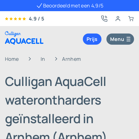
Beoordeeld met een 4,9/5
4.9 / 5
Prijs
Menu
Home
In
Arnhem
Culligan AquaCell
waterontharders
geïnstalleerd in
Arnhem (Arnhem)