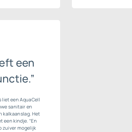
eft een
nctie.”
s liet een AquaCell
we sanitair en
 kalkaanslag. Het
t een kindje. “En
o zuiver mogelijk