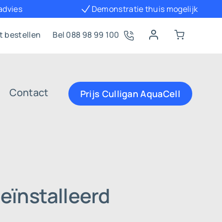
 advies
Demonstratie thuis mogelijk
t bestellen
Bel 088 98 99 100
Contact
Prijs Culligan AquaCell
eïnstalleerd