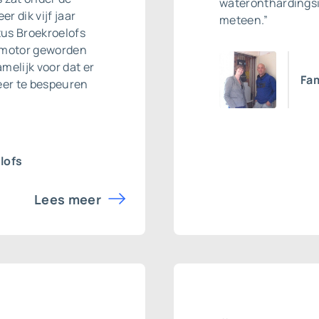
wateronthardingsi
r dik vijf jaar
meteen.”
tus Broekroelofs
romotor geworden
amelijk voor dat er
Fam
meer te bespeuren
lofs
Lees meer