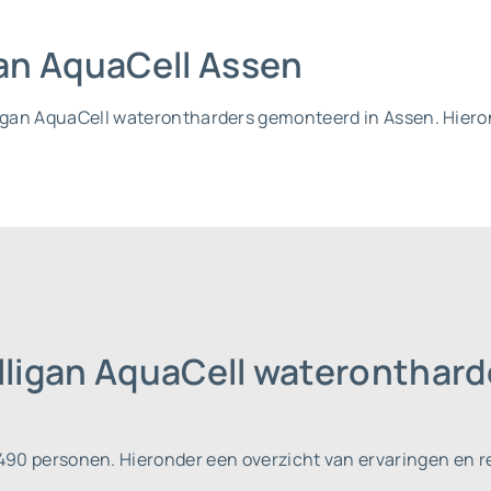
igan AquaCell Assen
lligan AquaCell waterontharders gemonteerd in Assen. Hier
lligan AquaCell wateronthar
.490 personen.
Hieronder een overzicht van ervaringen en r