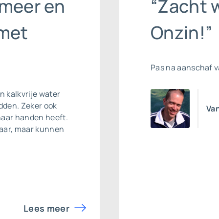
 meer en
“Zacht w
 met
Onzin!”
Pas na aanschaf 
n kalkvrije water
dden. Zeker ook
Van
haar handen heeft.
jaar, maar kunnen
Lees meer