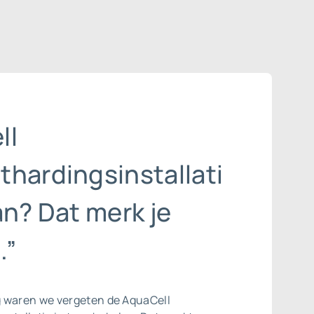
ll
thardingsinstallati
an? Dat merk je
.”
 waren we vergeten de AquaCell