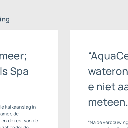
ing
 meer;
“AquaCe
ls Spa
wateron
e niet a
meteen.
le kalkaanslag in
kamer, de
 én de rest van de
“Na de verbouwing
s zat onder de