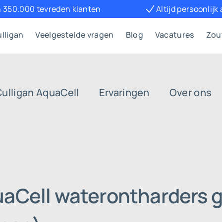
 350.000 tevreden klanten
Altijd persoonlijk
lligan
Veelgestelde vragen
Blog
Vacatures
Zou
Culligan AquaCell
Ervaringen
Over ons
uaCell waterontharders g