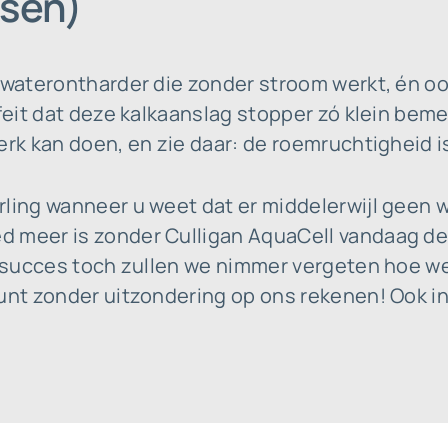
ssen)
e waterontharder die zonder stroom werkt, én o
feit dat deze kalkaanslag stopper zó klein bemet
erk kan doen, en zie daar: de roemruchtigheid is
rling wanneer u weet dat er middelerwijl geen
 meer is zonder Culligan AquaCell vandaag de
it succes toch zullen we nimmer vergeten hoe w
kunt zonder uitzondering op ons rekenen! Ook i