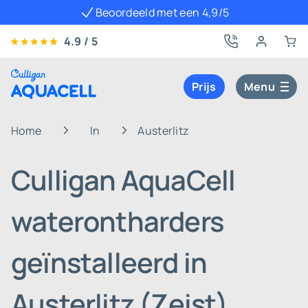
Beoordeeld met een 4,9/5
4.9 / 5
Prijs
Menu
Home
In
Austerlitz
Culligan AquaCell
waterontharders
geïnstalleerd in
Austerlitz (Zeist)