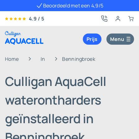
Beoordeeld met een 4,9/5
4.9 / 5
Prijs
Menu
Home
In
Benningbroek
Culligan AquaCell
waterontharders
geïnstalleerd in
Benningbroek