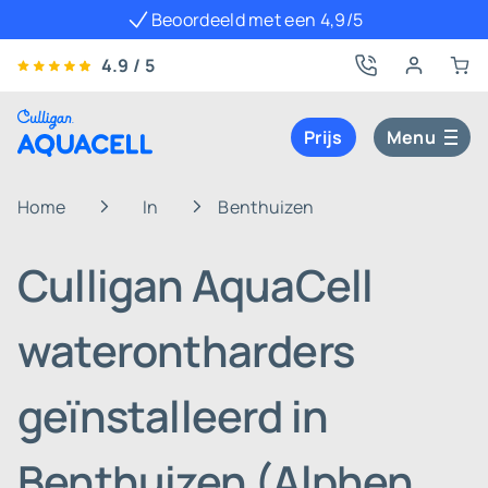
Beoordeeld met een 4,9/5
4.9 / 5
Prijs
Menu
Home
In
Benthuizen
Culligan AquaCell
waterontharders
geïnstalleerd in
Benthuizen (Alphen