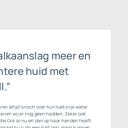
alkaanslag meer en
htere huid met
l.”
en altijd lyrisch over hun kalkvrije water
arom wij er nog geen hadden. Zeker ook
die Gré zo nu en dan op haar handen heeft.
araat nu ruim een half jaar, maar kunnen