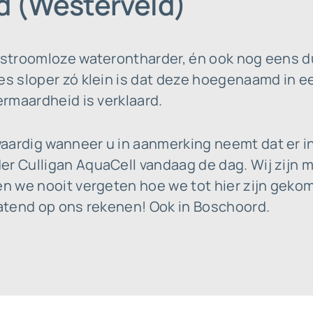
d (Westerveld)
e stroomloze waterontharder, én ook nog eens d
es sloper zó klein is dat deze hoegenaamd in e
ermaardheid is verklaard.
aardig wanneer u in aanmerking neemt dat er i
r Culligan AquaCell vandaag de dag. Wij zijn me
en we nooit vergeten hoe we tot hier zijn geko
latend op ons rekenen! Ook in Boschoord.