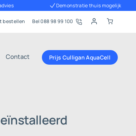
 advies
Demonstratie thuis mogelijk
t bestellen
Bel 088 98 99 100
Contact
Prijs Culligan AquaCell
eïnstalleerd