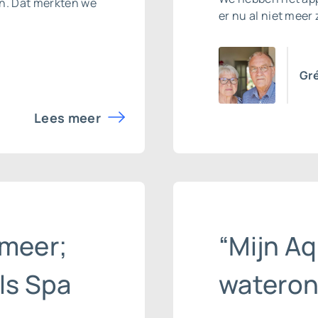
en. Dat merkten we
er nu al niet meer 
Gré
Lees meer
 meer;
“Mijn A
ls Spa
wateron