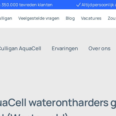
 350.000 tevreden klanten
Altijd persoonlijk
lligan
Veelgestelde vragen
Blog
Vacatures
Zou
Culligan AquaCell
Ervaringen
Over ons
uaCell waterontharders g