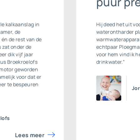
puur pre
le kalkaanslag in
Hij deed het uit v
kamer, de
waterontharder pl
 én de rest van de
warmwaterapparat
s zat onder de
echtpaar Ploegmake
r dik vijf jaar
voor hem vind ik he
tus Broekroelofs
drinkwater.”
romotor geworden
amelijk voor dat er
meer te bespeuren
Jor
lofs
Lees meer