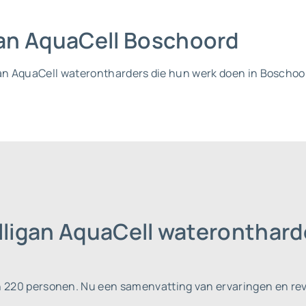
igan AquaCell Boschoord
igan AquaCell waterontharders die hun werk doen in Boscho
ulligan AquaCell wateronthar
jn 220 personen.
Nu een samenvatting van ervaringen en rev