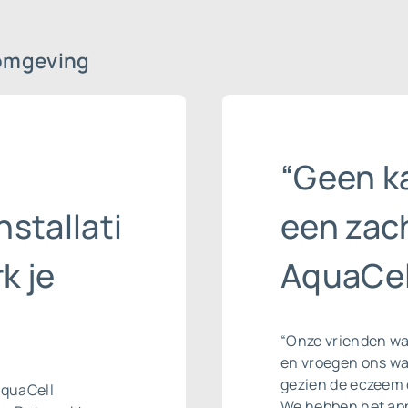
omgeving
“Geen k
stallati
een zac
k je
AquaCel
“Onze vrienden war
en vroegen ons wa
gezien de eczeem 
AquaCell
We hebben het app