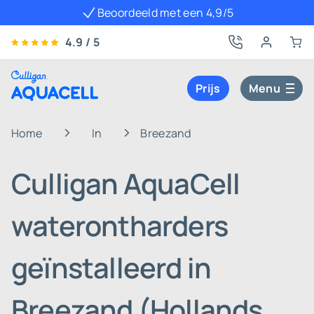
Beoordeeld met een 4,9/5
4.9 / 5
Prijs
Menu
Home
In
Breezand
Culligan AquaCell
waterontharders
geïnstalleerd in
Breezand (Hollands