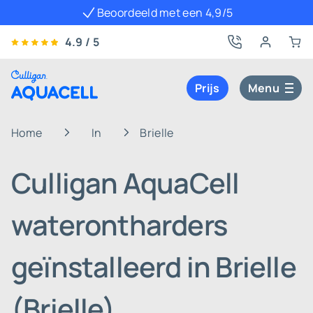
Beoordeeld met een 4,9/5
4.9 / 5
Prijs
Menu
Home
In
Brielle
Culligan AquaCell
waterontharders
geïnstalleerd in Brielle
(Brielle)