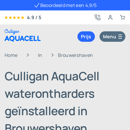
Beoordeeld met een 4,9/5
4.9 / 5
Prijs
Menu
Home
In
Brouwershaven
Culligan AquaCell
waterontharders
geïnstalleerd in
Brouwershaven