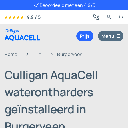
Beoordeeld met een 4,9/5
4.9 / 5
Prijs
Menu
Home
In
Burgerveen
Culligan AquaCell
waterontharders
geïnstalleerd in
Burgerveen