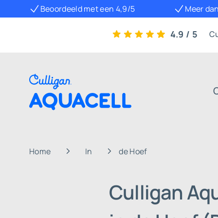
Beoordeeld met een 4,9/5
Meer dan
4.9 / 5
Cu
Home
In
de Hoef
Culligan Aq