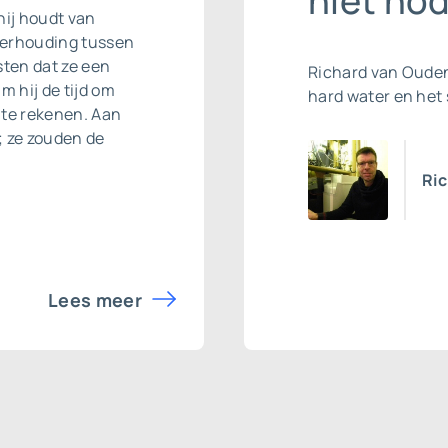
niet nod
hij houdt van
 verhouding tussen
isten dat ze een
Richard van Ouden
m hij de tijd om
hard water en he
r te rekenen. Aan
; ze zouden de
Ric
Lees meer