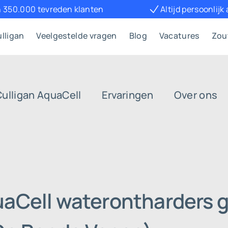
 350.000 tevreden klanten
Altijd persoonlijk
lligan
Veelgestelde vragen
Blog
Vacatures
Zou
Culligan AquaCell
Ervaringen
Over ons
uaCell waterontharders g