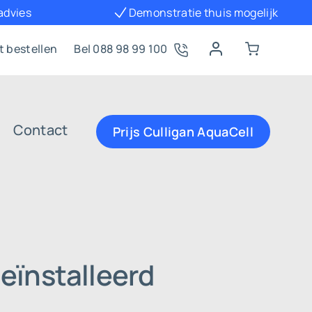
 advies
Demonstratie thuis mogelijk
t bestellen
Bel 088 98 99 100
Contact
Prijs Culligan AquaCell
eïnstalleerd