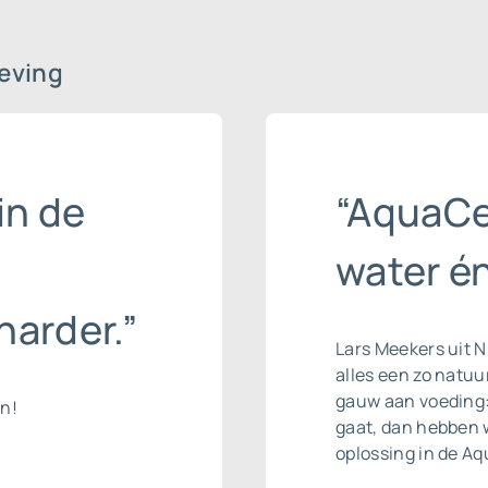
eving
in de
“AquaCel
water én
harder.”
Lars Meekers uit N
alles een zo natuur
gauw aan voeding: 
en!
gaat, dan hebben w
oplossing in de A