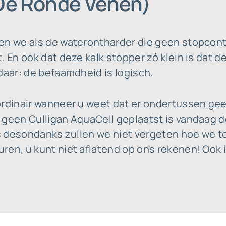
(De Ronde Venen)
en we als de waterontharder die geen stopcont
. En ook dat deze kalk stopper zó klein is dat 
daar: de befaamdheid is logisch.
ordinair wanneer u weet dat er ondertussen ge
geen Culligan AquaCell geplaatst is vandaag de
es desondanks zullen we niet vergeten hoe we to
en, u kunt niet aflatend op ons rekenen! Ook i