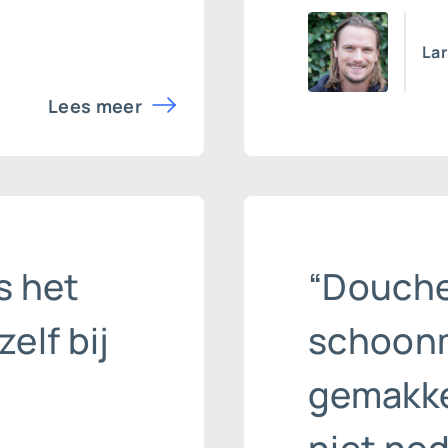
La
Lees meer
s het
“Douch
elf bij
schoonm
gemakkel