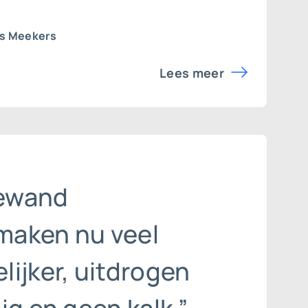
rs Meekers
Lees meer
ewand
aken nu veel
ijker, uitdrogen