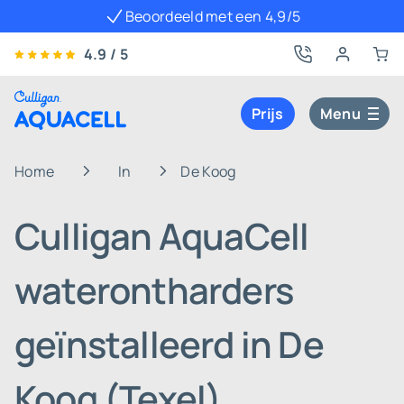
Beoordeeld met een 4,9/5
4.9 / 5
Prijs
Menu
Home
In
De Koog
Culligan AquaCell
waterontharders
geïnstalleerd in De
Koog (Texel)