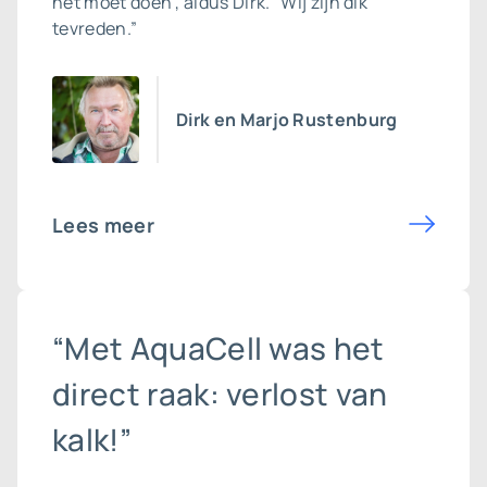
het moet doen”, aldus Dirk. “Wij zijn dik
tevreden.”
Dirk en Marjo Rustenburg
Lees meer
“Met AquaCell was het
direct raak: verlost van
kalk!”