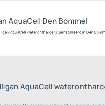
igan AquaCell Den Bommel
ulligan AquaCell waterontharders geïnstalleerd in Den Bomm
ulligan AquaCell wateronthar