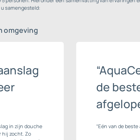
675 personen.
Hieronder een samenvatting van ervaringen en
r u samengesteld:
n omgeving
aanslag
“AquaCe
eer
de beste
afgelope
slag
in zijn douche
“Eén van de beste 
 hij zocht. Zo