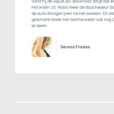
vond hij de AquaCell, die ervoor zorgt dat e
het water zit. Nooit meer de douchedeur b
de auto droogwrijven na het wassen. En a
geschenk bleek het zachte water ook nog 
eczeem.
Dennis Friskes