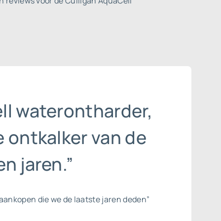
 reviews voor de Culligan AquaCell
ll waterontharder,
 ontkalker van de
n jaren.”
aankopen die we de laatste jaren deden”