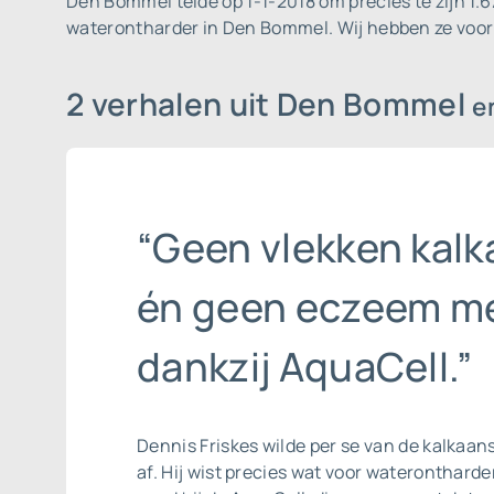
Den Bommel telde op 1-1-2018 om precies te zijn 1.
waterontharder in Den Bommel. Wij hebben ze voo
2 verhalen uit Den Bommel
e
“Geen vlekken kalk
én geen eczeem m
dankzij AquaCell.”
Dennis Friskes wilde per se van de
kalkaan
af. Hij wist precies wat voor waterontharder