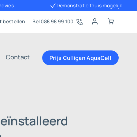
 advies
Demonstratie thuis mogelijk
t bestellen
Bel 088 98 99 100
Contact
Prijs Culligan AquaCell
eïnstalleerd