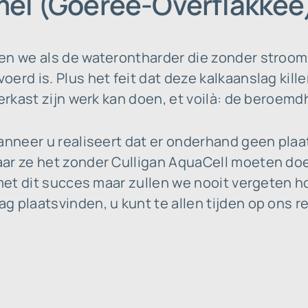
el (Goeree-Overflakkee
en we als de waterontharder die zonder stroom
erd is. Plus het feit dat deze kalkaanslag kille
erkast zijn werk kan doen, et voilà: de beroemdhe
wanneer u realiseert dat er onderhand geen pla
ar ze het zonder Culligan AquaCell moeten doe
 met dit succes maar zullen we nooit vergeten h
 plaatsvinden, u kunt te allen tijden op ons r