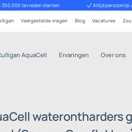
 350.000 tevreden klanten
Altijd persoonlijk
lligan
Veelgestelde vragen
Blog
Vacatures
Zou
Culligan AquaCell
Ervaringen
Over ons
uaCell waterontharders g