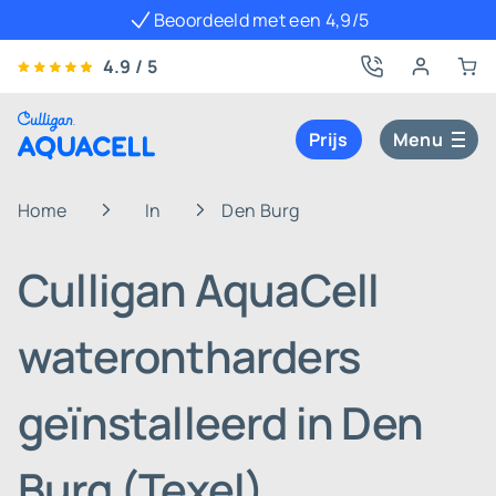
Beoordeeld met een 4,9/5
4.9 / 5
Prijs
Menu
Home
In
Den Burg
Culligan AquaCell
waterontharders
geïnstalleerd in Den
Burg (Texel)