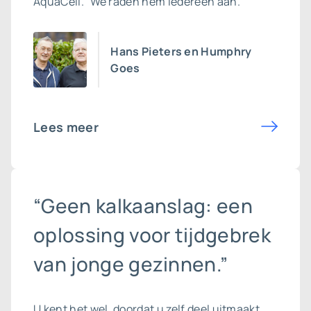
AquaCell.” We raden hem iedereen aan.”
Hans Pieters en Humphry
Goes
Lees meer
“Geen kalkaanslag: een
oplossing voor tijdgebrek
van jonge gezinnen.”
U kent het wel, doordat u zelf deel uitmaakt