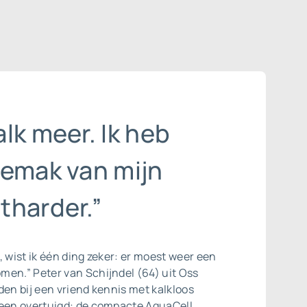
lk meer. Ik heb
gemak van mijn
tharder.”
, wist ik één ding zeker: er moest weer een
men.” Peter van Schijndel (64) uit Oss
den bij een vriend kennis met kalkloos
teen overtuigd: de compacte AquaCell