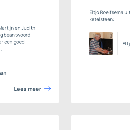
Eltjo Roelfsema uit
ketelsteen:
Martijn en Judith
ag beantwoord
ar een goed
Elt
.
man
Lees meer