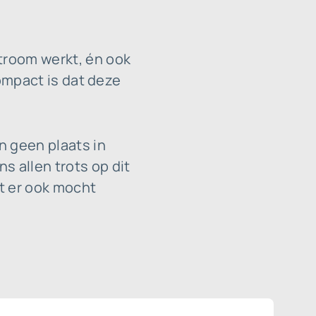
stroom werkt, én ook
compact is dat deze
n geen plaats in
s allen trots op dit
t er ook mocht