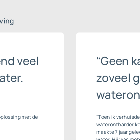
ving
end veel
“Geen ka
ater.
zoveel 
wateron
oplossing met de
“Toen ik verhuisde
waterontharder ko
maakte 7 jaar gele
water. Hij was me