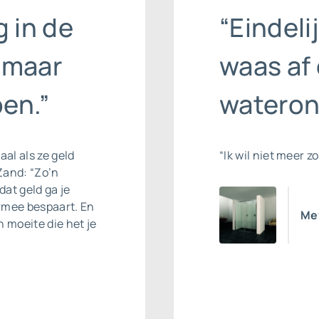
g in de
“Eindeli
 maar
waas af
en.”
wateron
aal als ze geld
“Ik wil niet meer 
Zand: “Zo’n
at geld ga je
rmee bespaart. En
Mev
n moeite die het je