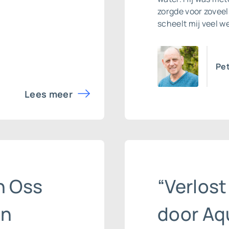
zorgde voor zoveel
scheelt mij veel we
Pet
Lees meer
n Oss
“Verlost
en
door Aq