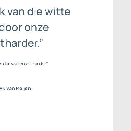
jk van die witte
 door onze
tharder.”
zonder waterontharder”
r. van Reijen