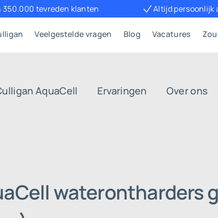
 350.000 tevreden klanten
Altijd persoonlijk
lligan
Veelgestelde vragen
Blog
Vacatures
Zou
Culligan AquaCell
Ervaringen
Over ons
uaCell waterontharders g