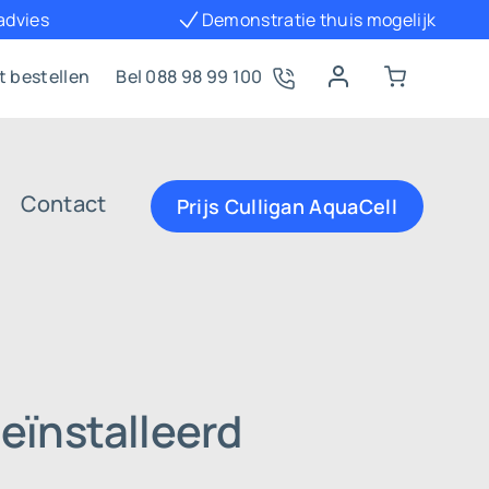
 advies
Demonstratie thuis mogelijk
t bestellen
Bel 088 98 99 100
Contact
Prijs Culligan AquaCell
eïnstalleerd