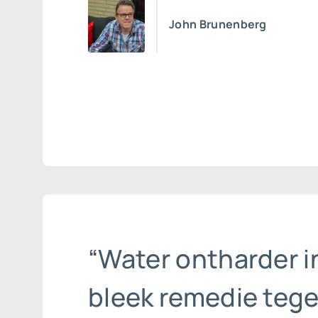
John Brunenberg
“Water ontharder i
bleek remedie teg