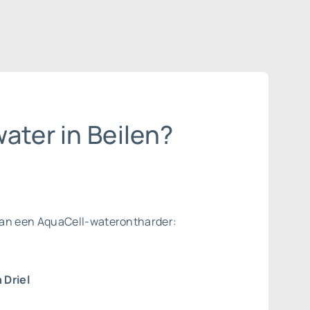
ater in Beilen?
van een AquaCell-waterontharder:
 Driel