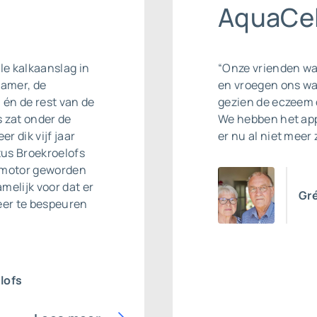
AquaCel
le kalkaanslag in
“Onze vrienden war
kamer, de
en vroegen ons wa
 én de rest van de
gezien de eczeem 
s zat onder de
We hebben het app
r dik vijf jaar
er nu al niet meer 
tus Broekroelofs
romotor geworden
amelijk voor dat er
Gré
meer te bespeuren
lofs