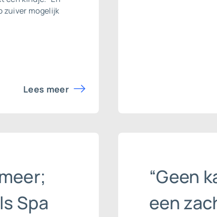
o zuiver mogelijk
Lees meer
 meer;
“Geen k
ls Spa
een zac