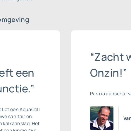
omgeving
“Zacht w
eft een
Onzin!”
nctie.”
Pas na aanschaf 
s liet een AquaCell
we sanitair en
Van
 kalkaanslag. Het
t een kindje. “En