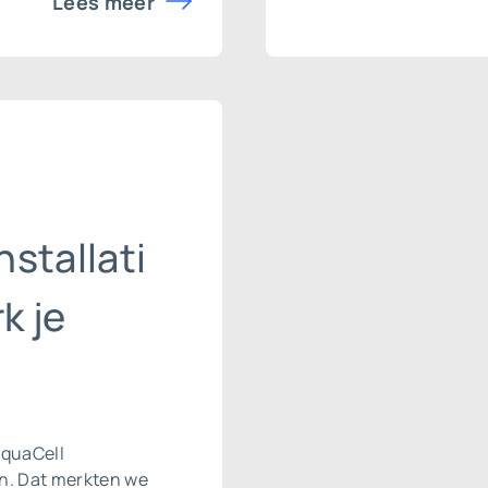
Lees meer
stallati
k je
AquaCell
en. Dat merkten we