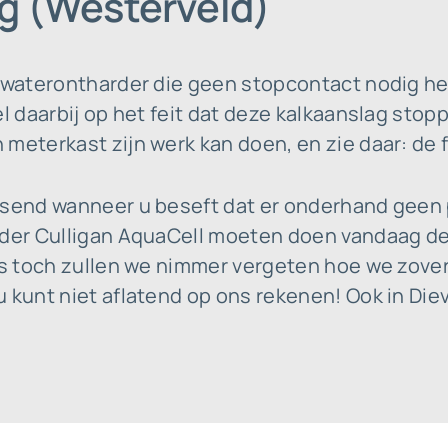
ug (Westerveld)
e waterontharder die geen stopcontact nodig he
el daarbij op het feit dat deze kalkaanslag stop
meterkast zijn werk kan doen, en zie daar: de f
ssend wanneer u beseft dat er onderhand geen
nder Culligan AquaCell moeten doen vandaag de 
ces toch zullen we nimmer vergeten hoe we zove
 kunt niet aflatend op ons rekenen! Ook in Die