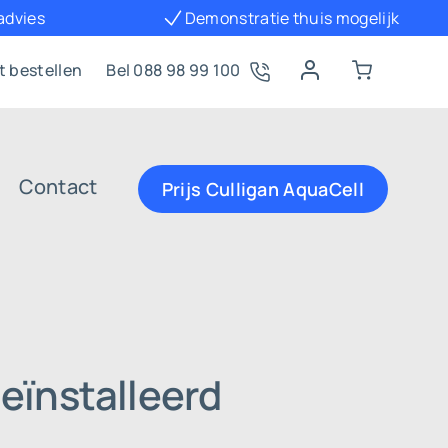
 advies
Demonstratie thuis mogelijk
t bestellen
Bel 088 98 99 100
Contact
Prijs Culligan AquaCell
eïnstalleerd