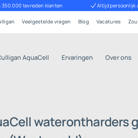
 350.000 tevreden klanten
Altijd persoonlijk
lligan
Veelgestelde vragen
Blog
Vacatures
Zou
Culligan AquaCell
Ervaringen
Over ons
uaCell waterontharders g