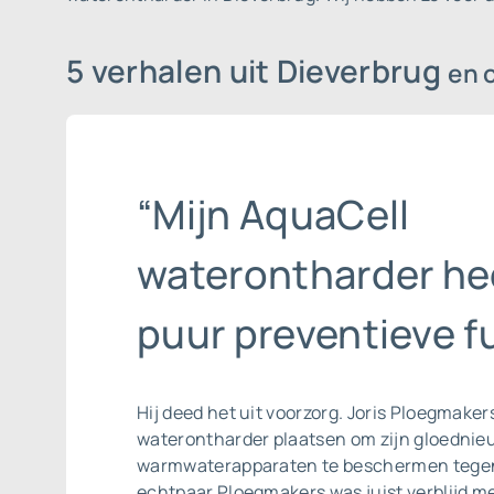
5 verhalen uit Dieverbrug
en 
“Mijn AquaCell
waterontharder he
puur preventieve fu
Hij deed het uit voorzorg. Joris Ploegmaker
waterontharder plaatsen om zijn gloednieu
warmwaterapparaten te beschermen tegen
echtpaar Ploegmakers was juist verblijd me