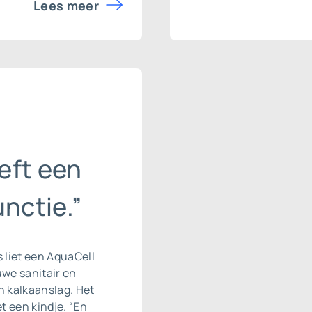
Lees meer
eft een
nctie.”
s liet een AquaCell
we sanitair en
 kalkaanslag. Het
t een kindje. “En