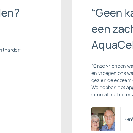
len?
“Geen k
een zac
AquaCel
ntharder:
“Onze vrienden war
en vroegen ons wa
gezien de eczeem 
We hebben het app
er nu al niet meer 
Gré