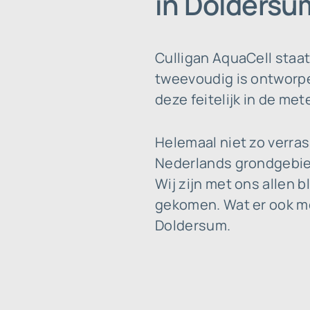
in Doldersu
Culligan AquaCell staa
tweevoudig is ontworpen
deze feitelijk in de met
Helemaal niet zo verra
Nederlands grondgebied
Wij zijn met ons allen b
gekomen. Wat er ook moc
Doldersum.