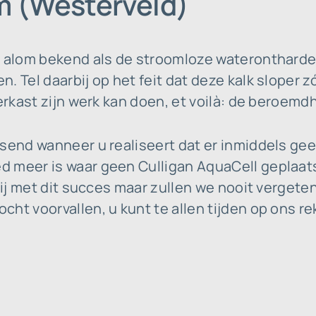
m (Westerveld)
t alom bekend als de stroomloze waterontharde
. Tel daarbij op het feit dat deze kalk sloper z
erkast zijn werk kan doen, et voilà: de beroemdhe
ssend wanneer u realiseert dat er inmiddels ge
 meer is waar geen Culligan AquaCell geplaats
lij met dit succes maar zullen we nooit vergeten
ht voorvallen, u kunt te allen tijden op ons re