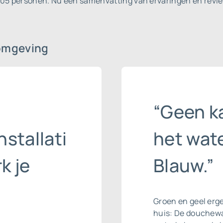
 105 personen.
Nu een samenvatting van ervaringen en revie
omgeving
“Geen k
stallati
het wat
k je
Blauw.”
Groen en geel erge
huis: De douchewa