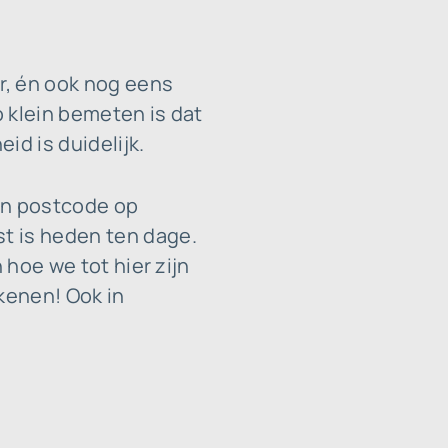
r, én ook nog eens
ó klein bemeten is dat
id is duidelijk.
en postcode op
t is heden ten dage.
 hoe we tot hier zijn
kenen! Ook in