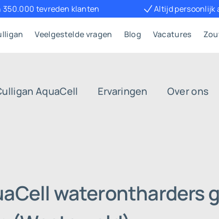
 350.000 tevreden klanten
Altijd persoonlijk
lligan
Veelgestelde vragen
Blog
Vacatures
Zou
Culligan AquaCell
Ervaringen
Over ons
uaCell waterontharders g