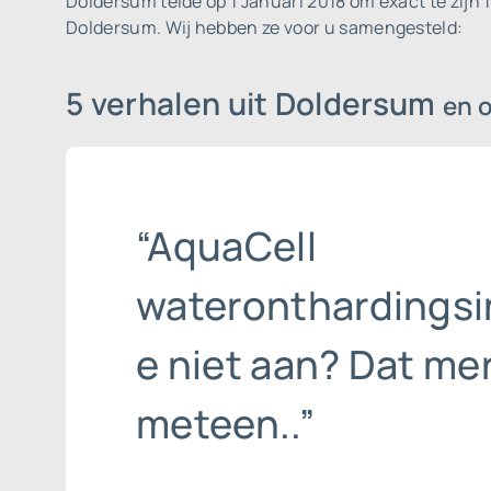
Doldersum telde op 1 Januari 2018 om exact te zijn
Doldersum. Wij hebben ze voor u samengesteld:
5 verhalen uit Doldersum
en 
“AquaCell
wateronthardingsin
e niet aan? Dat mer
meteen..”