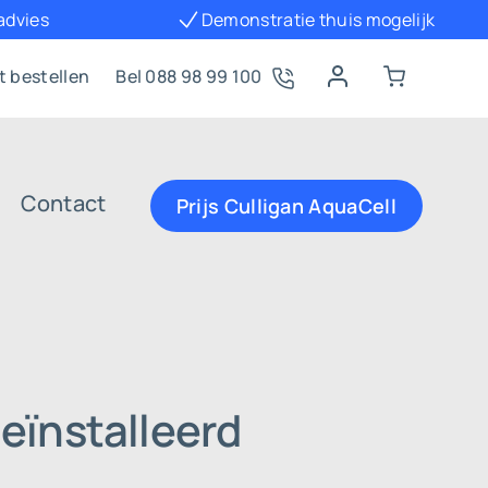
 advies
Demonstratie thuis mogelijk
t bestellen
Bel 088 98 99 100
Contact
Prijs Culligan AquaCell
eïnstalleerd