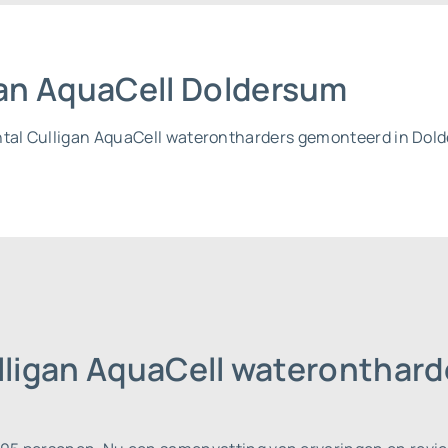
igan AquaCell Doldersum
ntal Culligan AquaCell waterontharders gemonteerd in Dold
ulligan AquaCell wateronthar