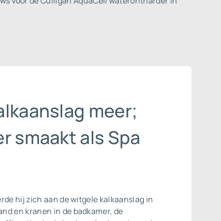
ws voor de Culligan AquaCell waterontharder in
alkaanslag meer;
er smaakt als Spa
rde hij zich aan de witgele kalkaanslag in
nd en kranen in de badkamer, de