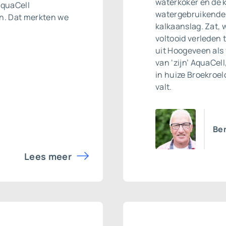
waterkoker en de k
AquaCell
watergebruikende a
en. Dat merkten we
kalkaanslag. Zat, w
voltooid verleden 
uit Hoogeveen als
van ‘zijn’ AquaCell
in huize Broekroel
valt.
Ber
Lees meer