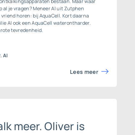
r ontkalkingsapparaten bestaan. Maar waar
op al je vragen? Meneer Al uit Zutphen
vriend horen: bij AquaCell. Kort daarna
ilie Al ook een
AquaCell waterontharder
.
 grote tevredenheid.
. Al
Lees meer
lk meer. Oliver is