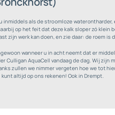
Bronckhorst)
 u inmiddels als de stroomloze waterontharder,
aarbij op het feit dat deze kalk sloper zó klein
t zijn werk kan doen, en zie daar: de roem is du
ngewoon wanneer u in acht neemt dat er middele
r Culligan AquaCell vandaag de dag. Wij zijn met
nks zullen we nimmer vergeten hoe we tot hier
 kunt altijd op ons rekenen! Ook in Drempt.