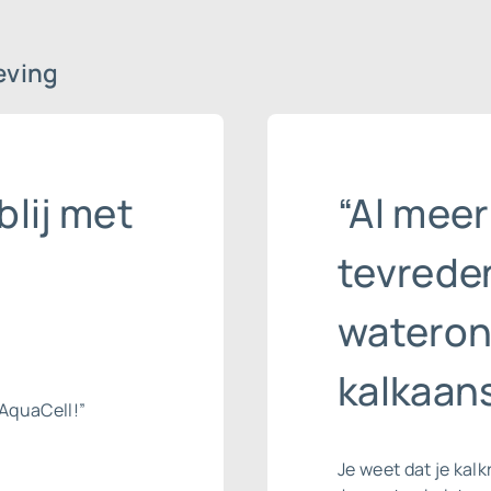
eving
blij met
“Al meer
tevrede
wateron
kalkaans
AquaCell!”
Je weet dat je kalk