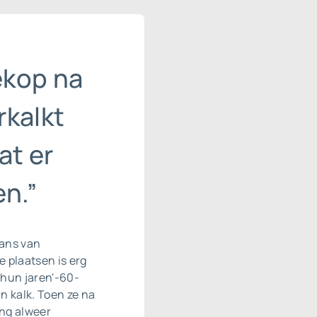
ekop na
rkalkt
at er
n.”
rans van
 plaatsen is erg
n hun jaren'-60-
n kalk. Toen ze na
ing alweer