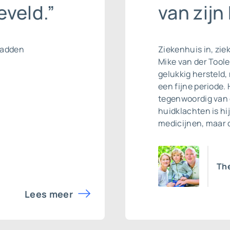
veld.”
van zijn
hadden
Ziekenhuis in, ziek
Mike van der Tool
gelukkig hersteld,
een fijne periode. 
tegenwoordig van 
huidklachten is hi
medicijnen, maar 
Th
Lees meer