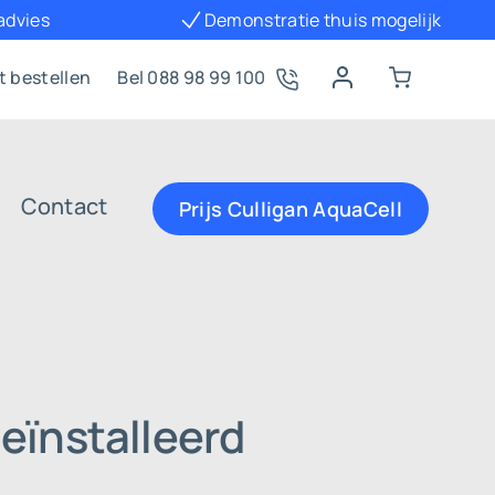
 advies
Demonstratie thuis mogelijk
t bestellen
Bel 088 98 99 100
Contact
Prijs Culligan AquaCell
eïnstalleerd