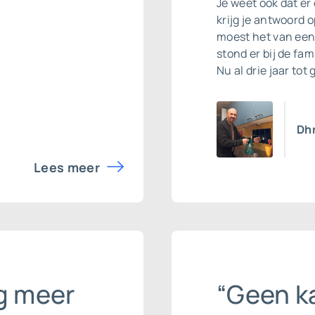
Je weet ook dat e
krijg je antwoord 
moest het van een 
stond er bij de fam
Nu al drie jaar tot
Dhr
Lees meer
g meer
“Geen ka