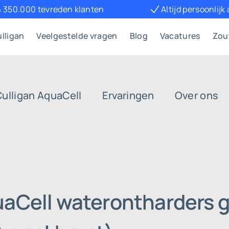
 350.000 tevreden klanten
Altijd persoonlijk
lligan
Veelgestelde vragen
Blog
Vacatures
Zou
Culligan AquaCell
Ervaringen
Over ons
uaCell waterontharders g