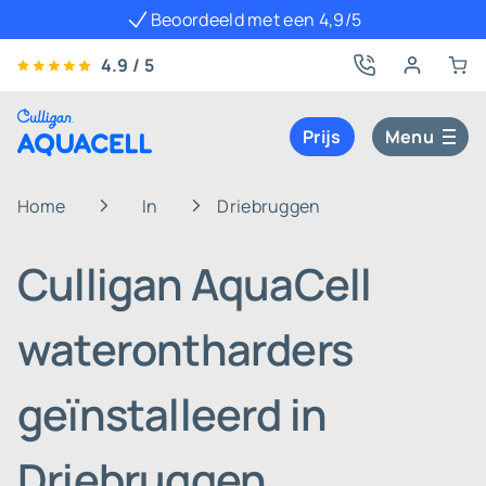
Beoordeeld met een 4,9/5
4.9 / 5
Prijs
Menu
Home
In
Driebruggen
Culligan AquaCell
waterontharders
geïnstalleerd in
Driebruggen