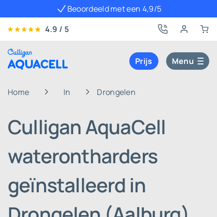
Beoordeeld met een 4,9/5
4.9 / 5
Prijs
Menu
Home
In
Drongelen
Culligan AquaCell
waterontharders
geïnstalleerd in
Drongelen (Aalburg)