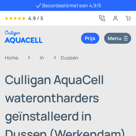
Beoordeeld met een 4,9/5
4.9 / 5
Prijs
Menu
Home
In
Dussen
Culligan AquaCell
waterontharders
geïnstalleerd in
Dussen (Werkendam)