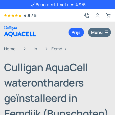
Beoordeeld met een 4,9/5
4.9 / 5
Prijs
Menu
Home
In
Eemdijk
Culligan AquaCell
waterontharders
geïnstalleerd in
Eemdijk (Bunschoten)