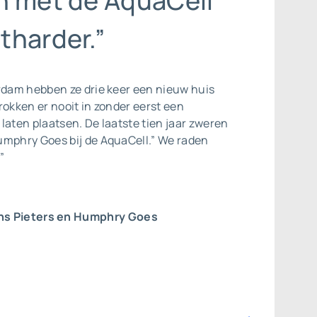
n met de AquaCell
tharder.”
rdam hebben ze drie keer een nieuw huis
rokken er nooit in zonder eerst een
laten plaatsen. De laatste tien jaar zweren
umphry Goes bij de AquaCell.” We raden
”
ns Pieters en Humphry Goes