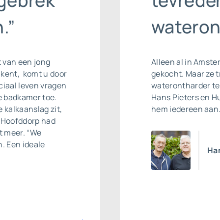
dgebrek
tevrede
.”
wateron
t van een jong
Alleen al in Amste
 kent, komt u door
gekocht. Maar ze t
ciaal leven vragen
waterontharder te 
e badkamer toe.
Hans Pieters en H
 kalkaanslag zit,
hem iedereen aan.
it Hoofddorp had
et meer. “We
. Een ideale
Ha