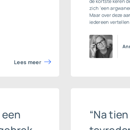
de kortste keren 
zich ‘een argwanen
Maar over deze aan
iedereen vertellen
Ann
Lees meer
 een
“Na tien