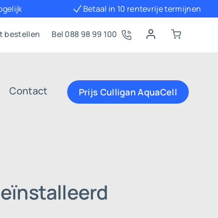
 in 10 rentevrije termijnen
Lid van Thuiswinke
t bestellen
Bel 088 98 99 100
Contact
Prijs Culligan AquaCell
eïnstalleerd