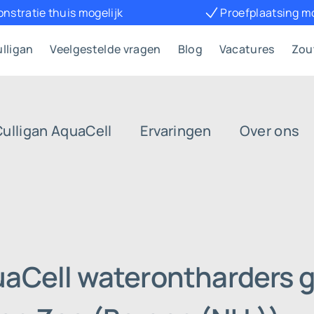
Proefplaatsing mogelijk
Betaal
lligan
Veelgestelde vragen
Blog
Vacatures
Zou
Culligan AquaCell
Ervaringen
Over ons
uaCell waterontharders g