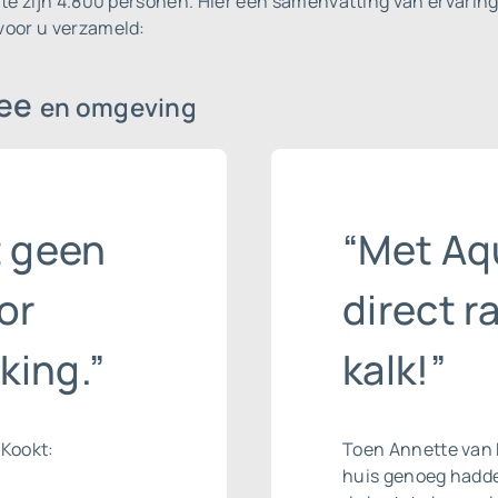
te zijn 4.800 personen.
Hier een samenvatting van ervaring
voor u verzameld:
Zee
en omgeving
t geen
“Met Aq
or
direct r
king.”
kalk!”
 Kookt:
Toen Annette van 
huis genoeg hadde