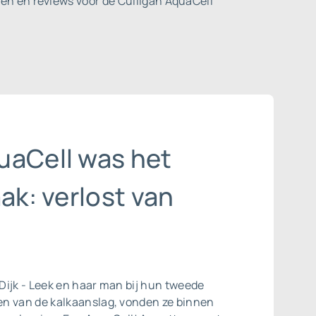
en en reviews voor de Culligan AquaCell
uaCell was het
aak: verlost van
Dijk - Leek en haar man bij hun tweede
n van de kalkaanslag, vonden ze binnen