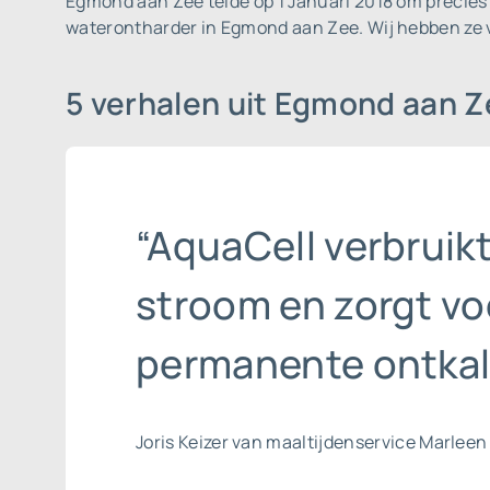
Egmond aan Zee telde op 1 Januari 2018 om precies 
waterontharder in Egmond aan Zee. Wij hebben ze 
5 verhalen uit Egmond aan 
“AquaCell verbruik
stroom en zorgt vo
permanente ontkal
Joris Keizer van maaltijdenservice Marleen