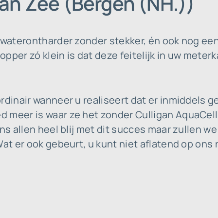
an Zee (Bergen (NH.))
 waterontharder zonder stekker, én ook nog een
topper zó klein is dat deze feitelijk in uw meterk
rdinair wanneer u realiseert dat er inmiddels g
d meer is waar ze het zonder Culligan AquaCe
ons allen heel blij met dit succes maar zullen 
Wat er ook gebeurt, u kunt niet aflatend op ons