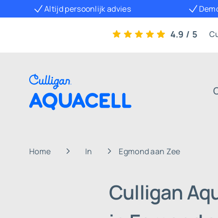
k advies
Demonstratie thuis mogelijk
4.9 / 5
Cu
Home
In
Egmond aan Zee
Culligan Aq