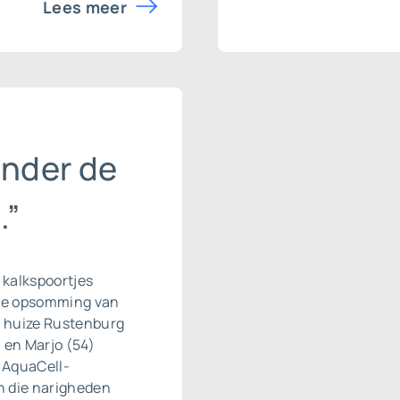
Lees meer
onder de
.”
 kalkspoortjes
ine opsomming van
in huize Rustenburg
 en Marjo (54)
 AquaCell-
n die narigheden