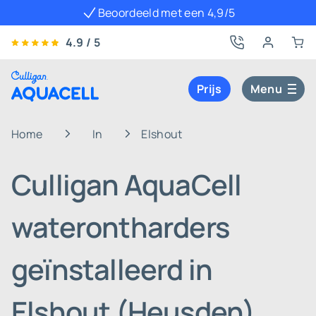
Beoordeeld met een 4,9/5
4.9 / 5
Prijs
Menu
Home
In
Elshout
Culligan AquaCell
waterontharders
geïnstalleerd in
Elshout (Heusden)