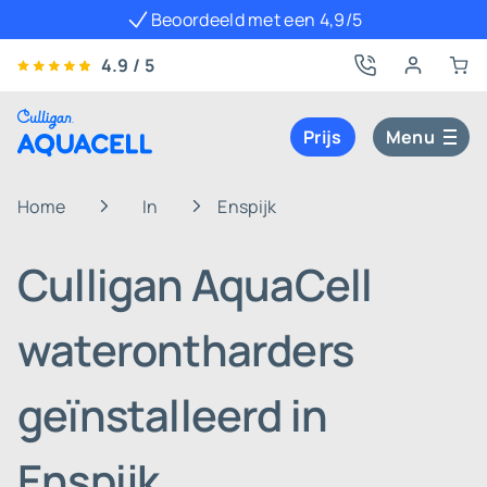
Beoordeeld met een 4,9/5
4.9 / 5
Prijs
Menu
Home
In
Enspijk
Culligan AquaCell
waterontharders
geïnstalleerd in
Enspijk