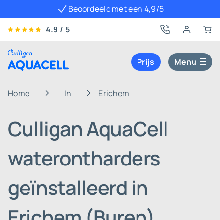
Beoordeeld met een 4,9/5
4.9 / 5
Prijs
Menu
Home
In
Erichem
Culligan AquaCell
waterontharders
geïnstalleerd in
Erichem (Buren)