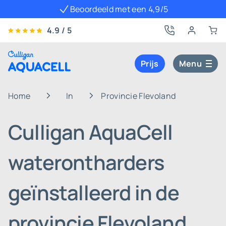
Beoordeeld met een 4,9/5
4.9 / 5
Prijs
Menu
Home
In
Provincie Flevoland
Culligan AquaCell
waterontharders
geïnstalleerd in de
provincie Flevoland