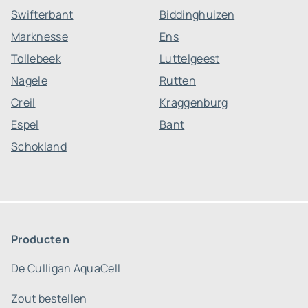
Swifterbant
Biddinghuizen
Marknesse
Ens
Tollebeek
Luttelgeest
Nagele
Rutten
Creil
Kraggenburg
Espel
Bant
Schokland
Producten
De Culligan AquaCell
Zout bestellen