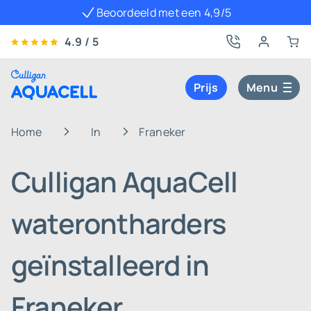
Beoordeeld met een 4,9/5
4.9 / 5
Prijs
Menu
Home
In
Franeker
Culligan AquaCell
waterontharders
geïnstalleerd in
Franeker