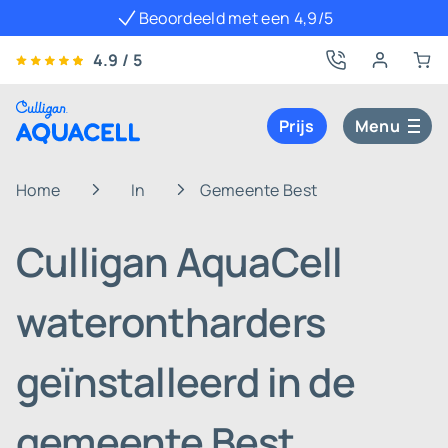
Beoordeeld met een 4,9/5
4.9 / 5
Prijs
Menu
Home
In
Gemeente Best
Culligan AquaCell
waterontharders
geïnstalleerd in de
gemeente Best,