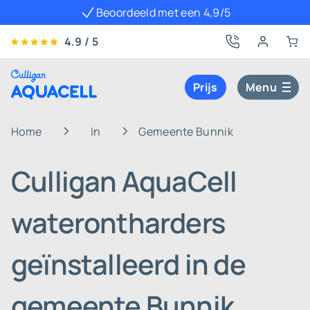
Beoordeeld met een 4,9/5
4.9 / 5
Prijs
Menu
Home
In
Gemeente Bunnik
Culligan AquaCell
waterontharders
geïnstalleerd in de
gemeente Bunnik,