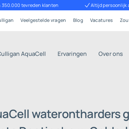
 350.000 tevreden klanten
Altijd persoonlijk
lligan
Veelgestelde vragen
Blog
Vacatures
Zou
Culligan AquaCell
Ervaringen
Over ons
uaCell waterontharders g