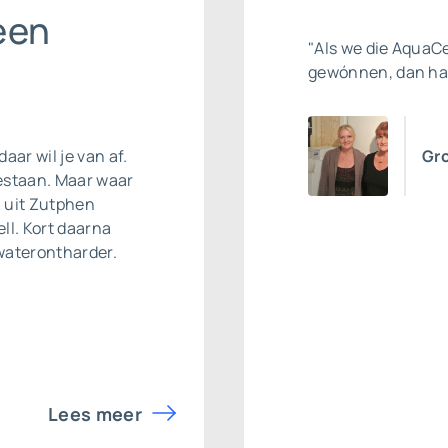
een
"Als we die AquaC
gewónnen, dan ha
daar wil je van af.
Gr
estaan. Maar waar
l uit Zutphen
ll. Kort daarna
waterontharder
.
Lees meer