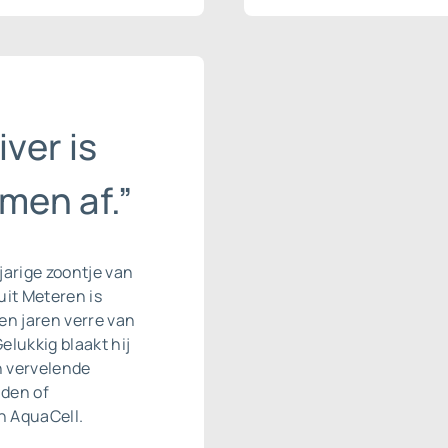
iver is
men af.”
-jarige zoontje van
it Meteren is
en jaren verre van
Gelukkig blaakt hij
n vervelende
nden of
n AquaCell.