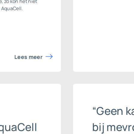
, zo kon het niet
 AquaCell.
Lees meer
“Geen k
quaCell
bij mev