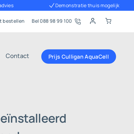
 advies
Demonstratie thuis mogelijk
t bestellen
Bel 088 98 99 100
Contact
Prijs Culligan AquaCell
eïnstalleerd