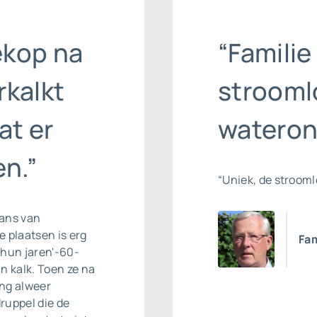
ekop na
“Familie
rkalkt
strooml
at er
wateron
n.”
“Uniek, de stroom
rans van
 plaatsen is erg
Fam
n hun jaren'-60-
n kalk. Toen ze na
ing alweer
ruppel die de