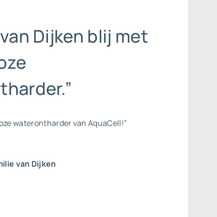
 van Dijken blij met
oze
tharder.”
loze waterontharder van AquaCell!”
ilie van Dijken