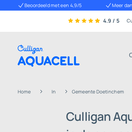
Beoordeeld met een 4,9/5
Meer dan
4.9 / 5
Cu
Home
In
Gemeente Doetinchem
Culligan Aq