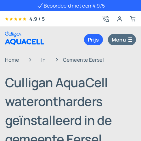
Beoordeeld met een 4,9/5
4.9 / 5
Prijs
Menu
Home
In
Gemeente Eersel
Culligan AquaCell
waterontharders
geïnstalleerd in de
gemeente Eersel,