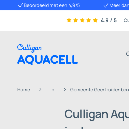
Beoordeeld met een 4,9/5
Meer dan
4.9 / 5
Cu
Home
In
Gemeente Geertruidenber
Culligan Aq