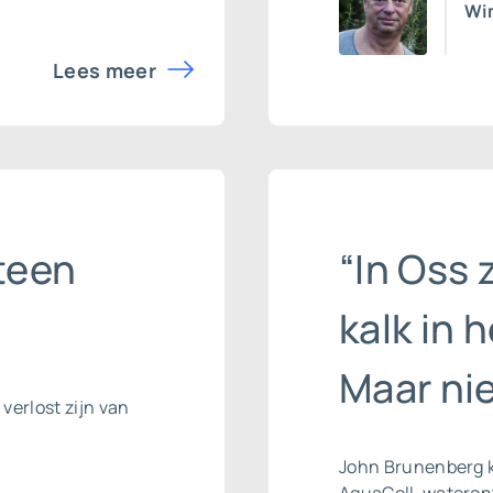
Wim
Lees meer
steen
“In Oss 
kalk in 
Maar nie
 verlost zijn van
John Brunenberg k