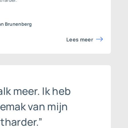
tharder.
hn Brunenberg
Lees meer
lk meer. Ik heb
gemak van mijn
tharder.”