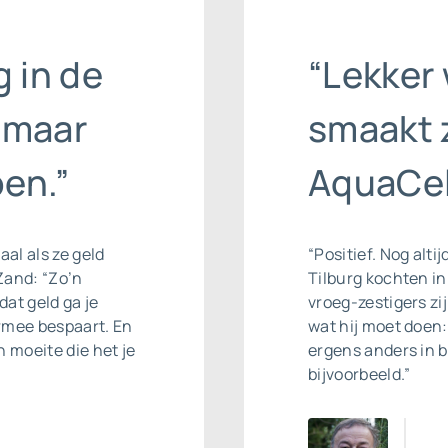
g in de
“Lekker 
 maar
smaakt 
en.”
AquaCel
aal als ze geld
“Positief. Nog alti
Zand: “Zo’n
Tilburg kochten i
at geld ga je
vroeg-zestigers zij
rmee bespaart. En
wat hij moet doen: 
n moeite die het je
ergens anders in b
bijvoorbeeld.”