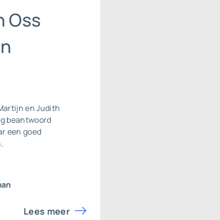
n Oss
en
Martijn en Judith
ag beantwoord
ar een goed
.
man
Lees meer