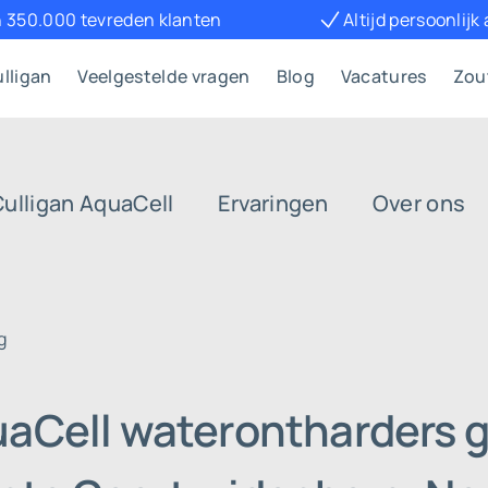
 350.000 tevreden klanten
Altijd persoonlijk
lligan
Veelgestelde vragen
Blog
Vacatures
Zou
Culligan AquaCell
Ervaringen
Over ons
g
uaCell waterontharders g