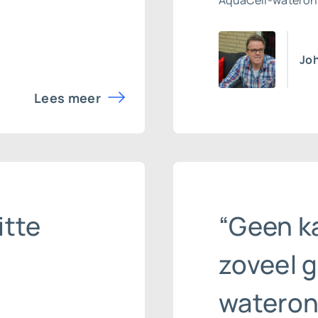
AquaCell-wateron
Jo
Lees meer
itte
“Geen ka
zoveel 
wateron