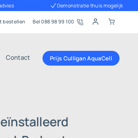
 advies
Demonstratie thuis mogelijk
t bestellen
Bel 088 98 99 100
Contact
Prijs Culligan AquaCell
eïnstalleerd